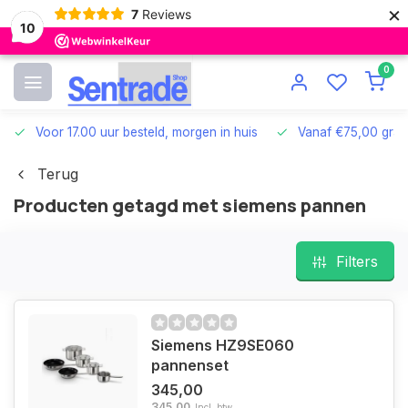
×
7
Reviews
10
0
Voor 17.00 uur besteld, morgen in huis
Vanaf €75,00 grat
Terug
Producten getagd met siemens pannen
Filters
Siemens HZ9SE060
pannenset
345,00
345,00
Incl. btw