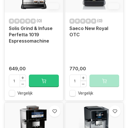
6%
6%
(0)
(0)
Solis Grind & Infuse
Saeco New Royal
Perfetta 1019
OTC
Espressomachine
649,00
770,00
Vergelijk
Vergelijk