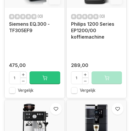
6%
6%
(0)
(0)
Siemens EQ.300 -
Philips 1200 Series
TF305EF9
EP1200/00
koffiemachine
475,00
289,00
Vergelijk
Vergelijk