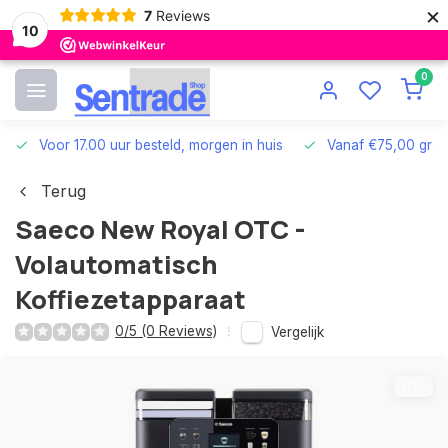
×
7
Reviews
10
0
Voor 17.00 uur besteld, morgen in huis
Vanaf €75,00 grat
Terug
Saeco New Royal OTC -
Volautomatisch
Koffiezetapparaat
0/5 (0 Reviews)
Vergelijk
6%