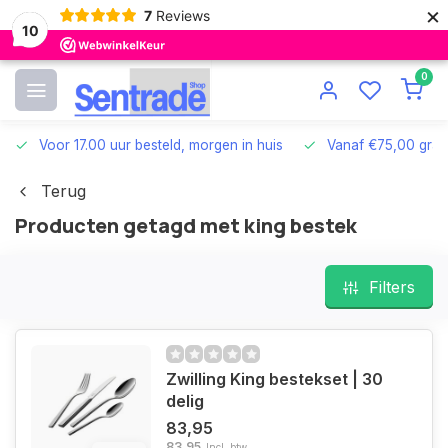
×
7
Reviews
10
0
Voor 17.00 uur besteld, morgen in huis
Vanaf €75,00 grat
Terug
Producten getagd met king bestek
Filters
Zwilling King bestekset | 30
delig
83,95
83,95
Incl. btw