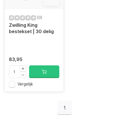
12.4%
(0)
Zwilling King
bestekset | 30 delig
83,95
Vergelijk
1