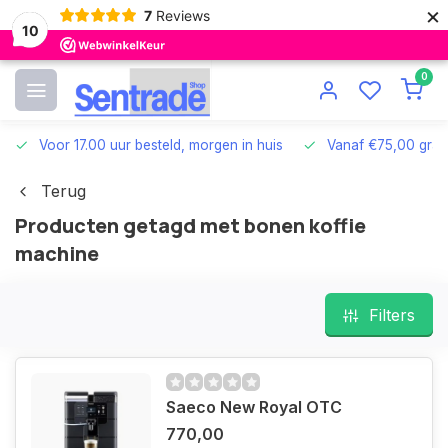
×
7
Reviews
10
0
Voor 17.00 uur besteld, morgen in huis
Vanaf €75,00 grat
Terug
Producten getagd met bonen koffie
machine
Filters
Saeco New Royal OTC
770,00