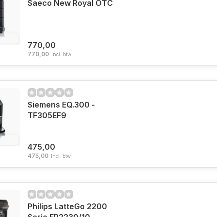
Saeco New Royal OTC
6%
770,00
770,00
Incl. btw
Siemens EQ.300 -
TF305EF9
6%
475,00
475,00
Incl. btw
Philips LatteGo 2200