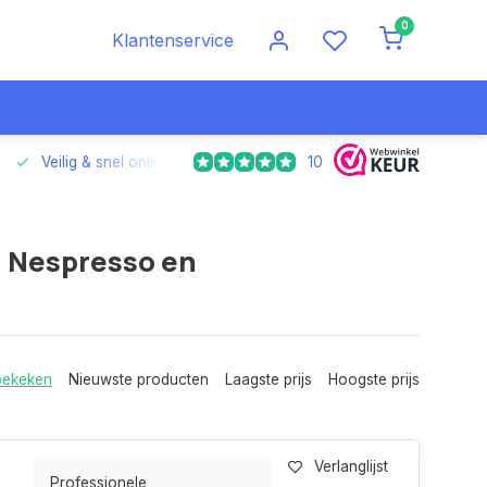
0
Klantenservice
10
Veilig & snel online betalen
Voor 17.00 uur besteld, morgen
, Nespresso en
bekeken
Nieuwste producten
Laagste prijs
Hoogste prijs
Verlanglijst
Professionele