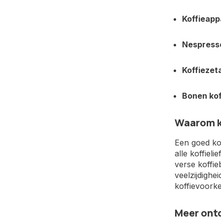
Koffieapp
Nespress
Koffiezet
Bonen ko
Waarom k
Een goed ko
alle koffiel
verse koffie
veelzijdighe
koffievoork
Meer ont