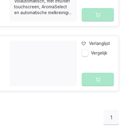
Volautomatisch, met intuïtief
touchscreen, AromaSelect
en automatische melkreinigi...
Verlanglijst
Vergelijk
1