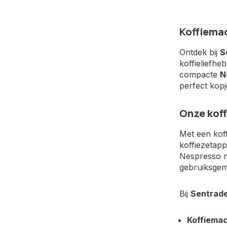
Koffiemac
Ontdek bij
S
koffieliefhe
compacte
N
perfect kopje
Onze koff
Met een koff
koffiezetapp
Nespresso ma
gebruiksgem
Bij
Sentrade
Koffiema