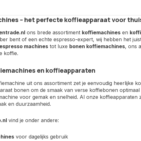
hines – het perfecte koffieapparaat voor thui
entrade.nl
ons brede assortiment
koffiemachines
en
koff
bber bent of een echte espresso-expert, wij hebben het jui
espresso machines
tot luxe
bonen koffiemachines
, ons 
 koffie.
iemachines en koffieapparaten
iemachine uit ons assortiment zet je eenvoudig heerlijke koffi
araat bonen om de smaak van verse koffiebonen optimaal to
chine voor gemak en snelheid. Al onze koffieapparaten zij
ak en duurzaamheid.
.nl
vind je onder andere:
chines
voor dagelijks gebruik