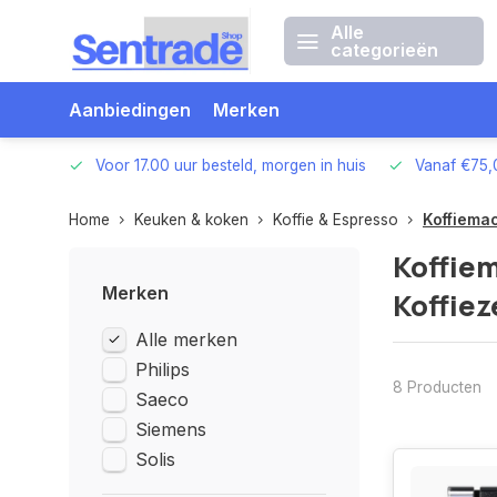
Alle
categorieën
Aanbiedingen
Merken
betalen
Voor 17.00 uur besteld, morgen in huis
Vanaf €75,
Home
Keuken & koken
Koffie & Espresso
Koffiema
Koffiem
Merken
Koffie
Alle merken
Philips
8 Producten
Saeco
Siemens
Solis