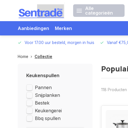
Alle
categorieën
Aanbiedingen
Merken
betalen
Voor 17.00 uur besteld, morgen in huis
Vanaf €75,
Home
Collectie
Popula
Keukenspullen
Pannen
118 Producten
Snijplanken
Bestek
Keukengerei
Bbq spullen