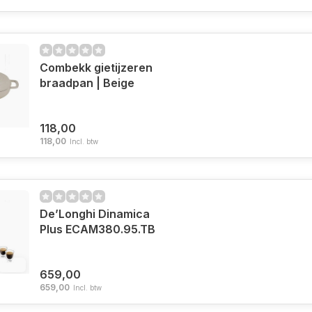
Combekk gietijzeren
braadpan | Beige
118,00
118,00
Incl. btw
De’Longhi Dinamica
Plus ECAM380.95.TB
6%
659,00
659,00
Incl. btw