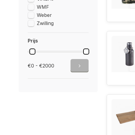
1
WMF
Weber
Zwilling
Prijs
€0 - €2000
1