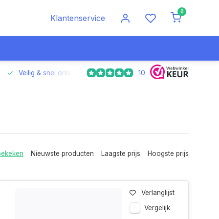
0
Klantenservice
10
Veilig & snel online betalen
Voor 17.00 uur besteld, morgen
bekeken
Nieuwste producten
Laagste prijs
Hoogste prijs
Verlanglijst
Vergelijk