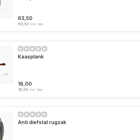
2.4%
63,50
63,50
Incl. btw
Kaasplank
2.4%
18,00
18,00
Incl. btw
Anti diefstal rugzak