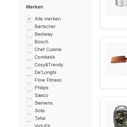
Merken
1
Alle merken
Bartscher
Bestway
Bosch
Chef Cuisine
Combekk
Cosy&Trendy
De’Longhi
1
Flow Fitness
Philips
Saeco
Siemens
Solis
Tefal
VirtuFit