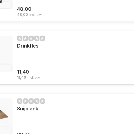
3.2%
48,00
48,00
Incl. btw
Drinkfles
0.7%
11,40
11,40
Incl. btw
Snijplank
5%