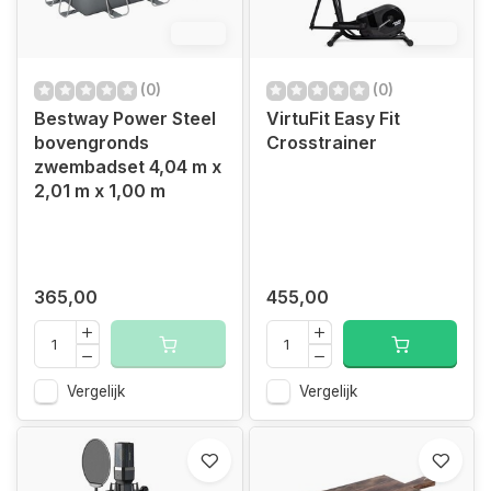
8.3%
12.4%
(0)
(0)
Bestway Power Steel
VirtuFit Easy Fit
bovengronds
Crosstrainer
zwembadset 4,04 m x
2,01 m x 1,00 m
365,00
455,00
Vergelijk
Vergelijk