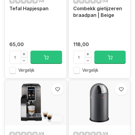
(0)
(0)
Tefal Hapjespan
Combekk gietijzeren
braadpan | Beige
65,00
118,00
Vergelijk
Vergelijk
6%
(0)
(0)