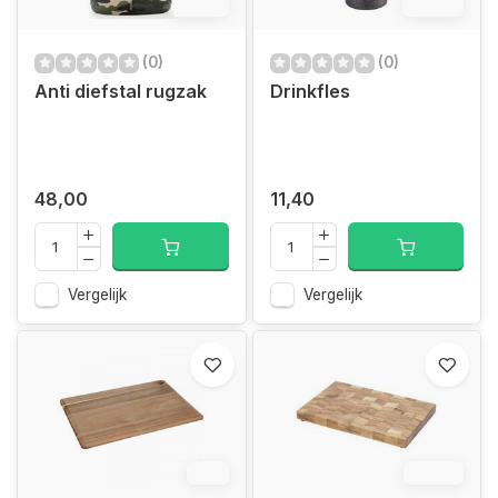
13.2%
10.7%
(0)
(0)
Anti diefstal rugzak
Drinkfles
48,00
11,40
Vergelijk
Vergelijk
5%
12.4%