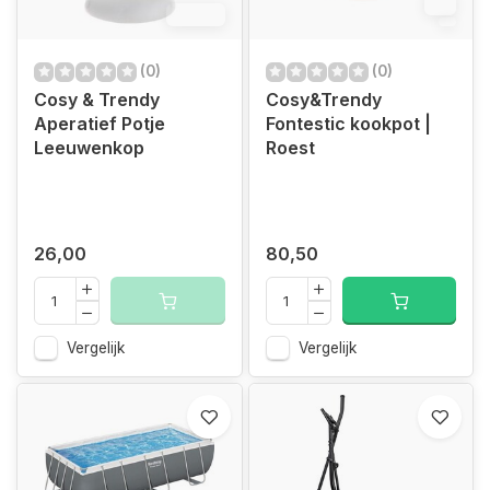
12
12.4%
(0)
(0)
Cosy & Trendy
Cosy&Trendy
Aperatief Potje
Fontestic kookpot |
Leeuwenkop
Roest
26,00
80,50
Vergelijk
Vergelijk