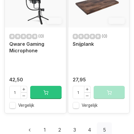
5.8%
12.4%
(0)
(0)
Qware Gaming
Snijplank
Microphone
42,50
27,95
Vergelijk
Vergelijk
1
2
3
4
5