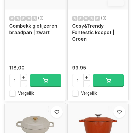
12.4%
(0)
(0)
Combekk gietijzeren
Cosy&Trendy
braadpan | zwart
Fontestic koopot |
Groen
118,00
93,95
Vergelijk
Vergelijk