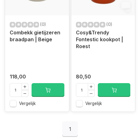
12
(0)
(0)
Combekk gietijzeren
Cosy&Trendy
braadpan | Beige
Fontestic kookpot |
Roest
118,00
80,50
Vergelijk
Vergelijk
1