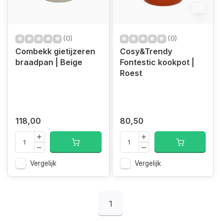
12
(0)
(0)
Combekk gietijzeren
Cosy&Trendy
braadpan | Beige
Fontestic kookpot |
Roest
118,00
80,50
Vergelijk
Vergelijk
1