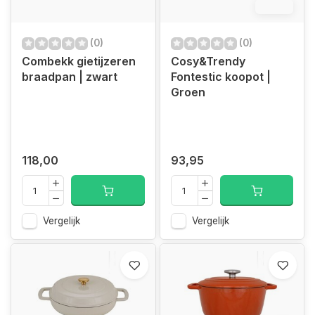
12.4%
(0)
(0)
Combekk gietijzeren
Cosy&Trendy
braadpan | zwart
Fontestic koopot |
Groen
118,00
93,95
Vergelijk
Vergelijk