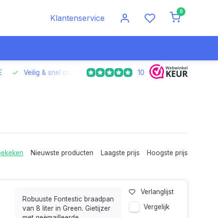
0
Klantenservice
10
Veilig & snel online betalen
Voor 17.00 uur besteld, morgen
bekeken
Nieuwste producten
Laagste prijs
Hoogste prijs
Verlanglijst
Robuuste Fontestic braadpan
Vergelijk
van 8 liter in Green. Gietijzer
met geëmailleerde