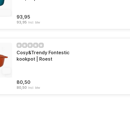
2.4%
93,95
93,95
Incl. btw
Cosy&Trendy Fontestic
kookpot | Roest
12
80,50
80,50
Incl. btw