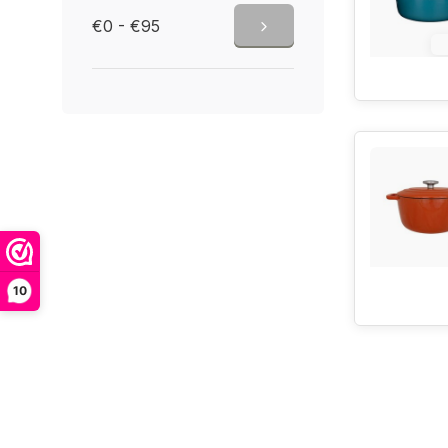
€0 - €95
1
10