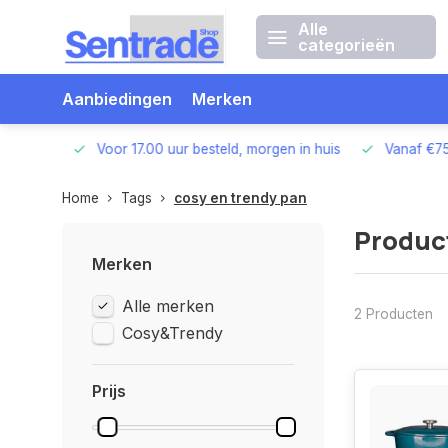
Alle
categorieën
Aanbiedingen
Merken
betalen
Voor 17.00 uur besteld, morgen in huis
Vanaf €75,
Home
Tags
cosy en trendy pan
Produc
Merken
Alle merken
2 Producten
Cosy&Trendy
Prijs