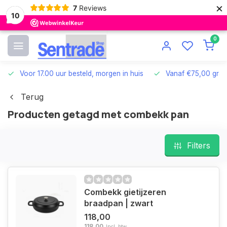
×
7
Reviews
10
0
Voor 17.00 uur besteld, morgen in huis
Vanaf €75,00 grat
Terug
Producten getagd met combekk pan
Filters
Combekk gietijzeren
braadpan | zwart
118,00
118,00
Incl. btw