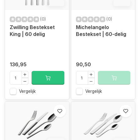
12.4%
12.4%
(0)
(0)
Zwilling Bestekset
Michelangelo
King | 60 delig
Bestekset | 60-delig
136,95
90,50
Vergelijk
Vergelijk