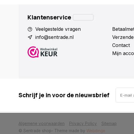
Klantenservice
Veelgestelde vragen
Betaalme
info@sentrade.nl
Verzende
Contact
Mijn acco
Schrijf je in voor de nieuwsbrief
            Wij slaan cookies op om onze website te verbeteren. Is dat akkoor
Algemene voorwaarden
Privacy Policy
Sitemap
© Sentrade shop
- Theme made by
Webdinge