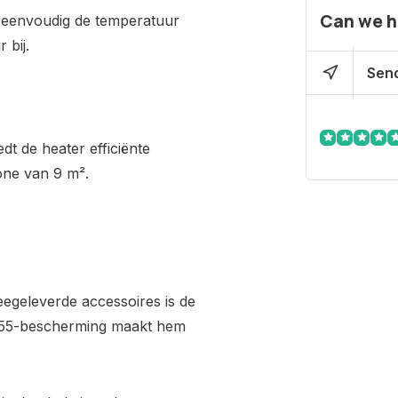
Can we h
e eenvoudig de temperatuur
 bij.
Send
t de heater efficiënte
one van 9 m².
geleverde accessoires is de
IP55-bescherming maakt hem