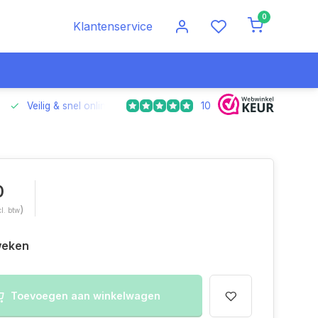
0
Klantenservice
10
Veilig & snel online betalen
Voor 17.00 uur besteld, morgen
0
)
cl. btw
 weken
Toevoegen aan winkelwagen