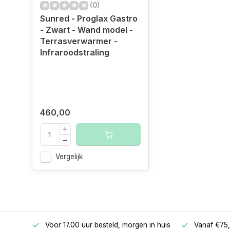
(0)
Sunred - Proglax Gastro
- Zwart - Wand model -
Terrasverwarmer -
Infraroodstraling
460,00
Vergelijk
betalen
Voor 17.00 uur besteld, morgen in huis
Vanaf €75,