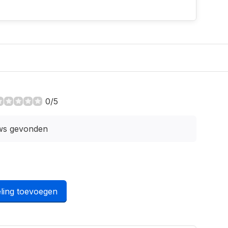
0/5
ws gevonden
ling toevoegen