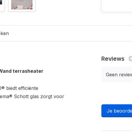
eken
Reviews
 Wand terrasheater
Geen revie
biedt efficiënte
rema® Schott glas zorgt voor
Je beoorde