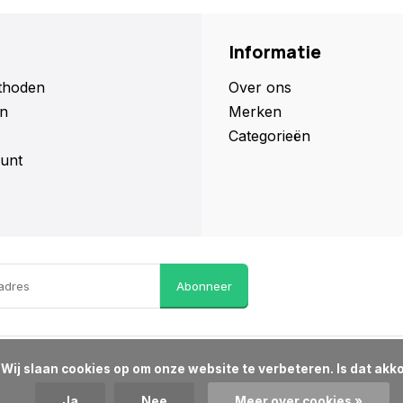
Informatie
thoden
Over ons
n
Merken
Categorieën
unt
Abonneer
d?

Ja
Nee
Meer over cookies »