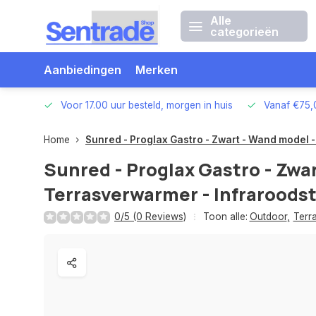
Alle
categorieën
Aanbiedingen
Merken
betalen
Voor 17.00 uur besteld, morgen in huis
Vanaf €75,
Home
Sunred - Proglax Gastro - Zwart - Wand model 
Sunred - Proglax Gastro - Zwa
Terrasverwarmer - Infraroodst
0/5 (0 Reviews)
Toon alle:
Outdoor
,
Terr