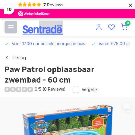
×
7
Reviews
10
0
Voor 17.00 uur besteld, morgen in huis
Vanaf €75,00 grat
Terug
Paw Patrol opblaasbaar
zwembad - 60 cm
0/5 (0 Reviews)
Vergelijk
8