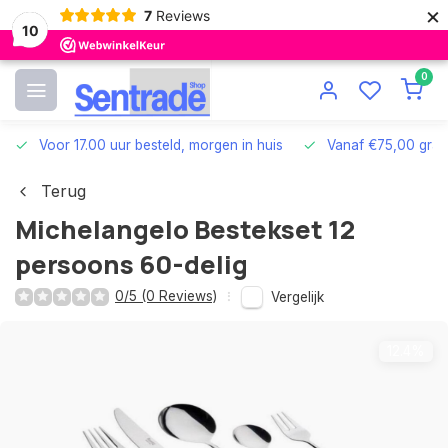
×
7
Reviews
10
0
Voor 17.00 uur besteld, morgen in huis
Vanaf €75,00 grat
Terug
Michelangelo Bestekset 12
persoons 60-delig
0/5 (0 Reviews)
Vergelijk
12.4%