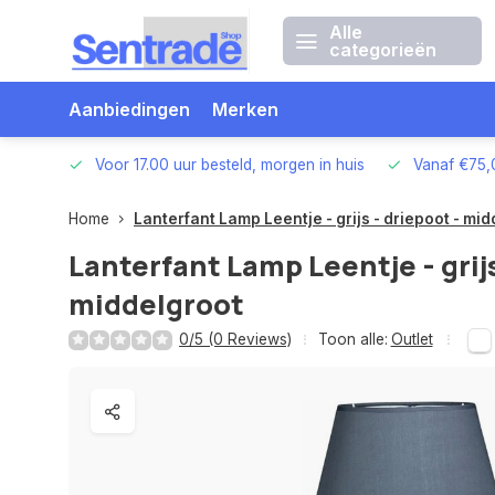
Alle
categorieën
Aanbiedingen
Merken
betalen
Voor 17.00 uur besteld, morgen in huis
Vanaf €75,
Home
Lanterfant Lamp Leentje - grijs - driepoot - mi
Lanterfant Lamp Leentje - grijs
middelgroot
0/5 (0 Reviews)
Toon alle:
Outlet