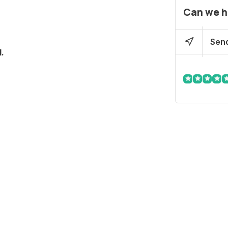
Can we h
Send
.