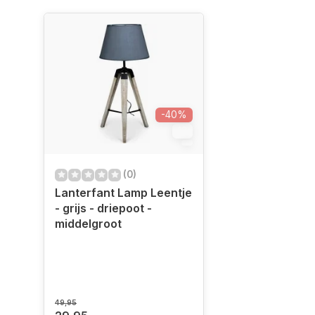
-40%
12
(0)
Lanterfant Lamp Leentje
- grijs - driepoot -
middelgroot
49,95