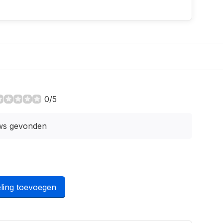
0/5
ws gevonden
ling toevoegen