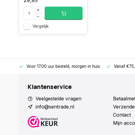
29,95
Vergelijk
betalen
Voor 17.00 uur besteld, morgen in huis
Vanaf €75,
Klantenservice
Veelgestelde vragen
Betaalme
info@sentrade.nl
Verzende
Contact
Mijn acco