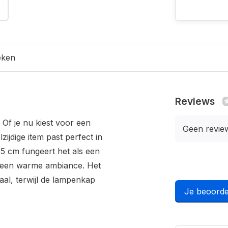
eken
Reviews
 Of je nu kiest voor een
Geen revie
elzijdige item past perfect in
65 cm fungeert het als een
n een warme ambiance. Het
aal, terwijl de lampenkap
Je beoorde