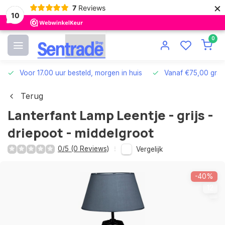
×
7
Reviews
10
0
Voor 17.00 uur besteld, morgen in huis
Vanaf €75,00 grat
Terug
Lanterfant Lamp Leentje - grijs -
driepoot - middelgroot
0/5 (0 Reviews)
Vergelijk
-40%
12