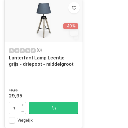
-40%
12
(0)
Lanterfant Lamp Leentje -
grijs - driepoot - middelgroot
49,95
29,95
Vergelijk