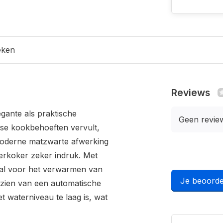
eken
Reviews
gante als praktische
Geen revie
jkse kookbehoeften vervult,
 moderne matzwarte afwerking
erkoker zeker indruk. Met
eaal voor het verwarmen van
Je beoorde
rzien van een automatische
t waterniveau te laag is, wat