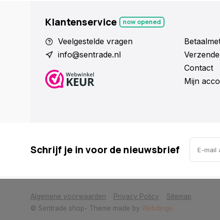
Klantenservice
now opened
Veelgestelde vragen
Betaalme
info@sentrade.nl
Verzende
Contact
Mijn acco
Schrijf je in voor de nieuwsbrief
            Wij slaan cookies op om onze website te verbeteren. Is dat akkoor
Algemene voorwaarden
Privacy Policy
Sitemap
© Sentrade shop
- Theme made by
Webdinge