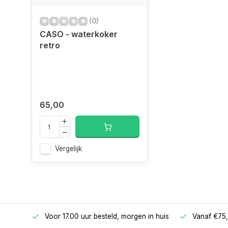
(0)
CASO - waterkoker
retro
65,00
Vergelijk
betalen
Voor 17.00 uur besteld, morgen in huis
Vanaf €75,