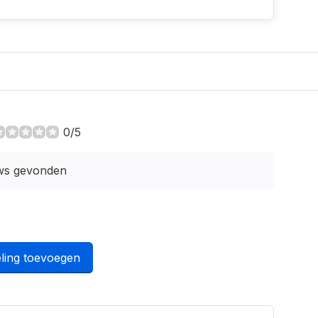
0/5
ws gevonden
ling toevoegen