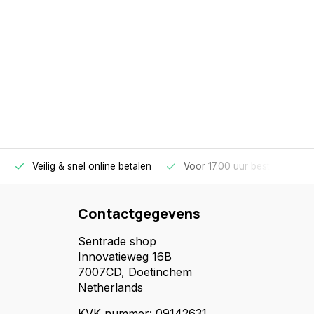
Veilig & snel online betalen
Voor 17.00 uur besteld, morg
Contactgegevens
Sentrade shop
Innovatieweg 16B
7007CD, Doetinchem
Netherlands
KVK nummer: 09142631