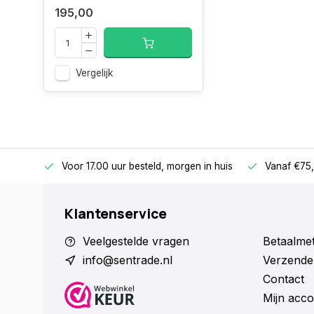
195,00
Vergelijk
betalen
Voor 17.00 uur besteld, morgen in huis
Vanaf €75,
Klantenservice
Veelgestelde vragen
Betaalme
info@sentrade.nl
Verzende
Contact
Mijn acco