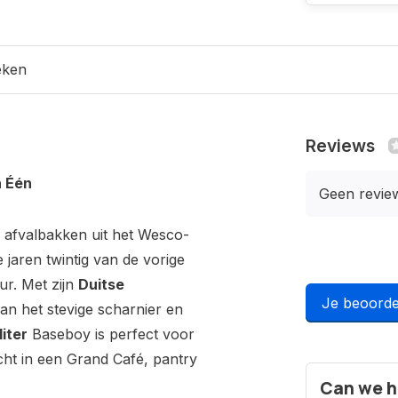
eken
Reviews
n Één
Geen revie
 afvalbakken uit het Wesco-
 jaren twintig van de vorige
eur. Met zijn
Duitse
Je beoorde
van het stevige scharnier en
liter
Baseboy is perfect voor
cht in een Grand Café, pantry
Can we h