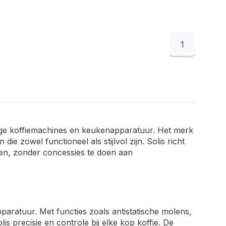
1
ige koffiemachines en keukenapparatuur. Het merk
e zowel functioneel als stijlvol zijn. Solis richt
alen, zonder concessies te doen aan
aratuur. Met functies zoals antistatische molens,
is precisie en controle bij elke kop koffie. De