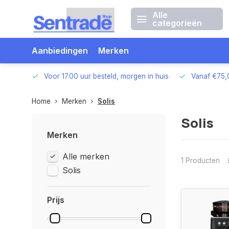
Alle
categorieën
Aanbiedingen
Merken
betalen
Voor 17.00 uur besteld, morgen in huis
Vanaf €75,
Home
Merken
Solis
Solis
Merken
Alle merken
1 Producten
Solis
Prijs