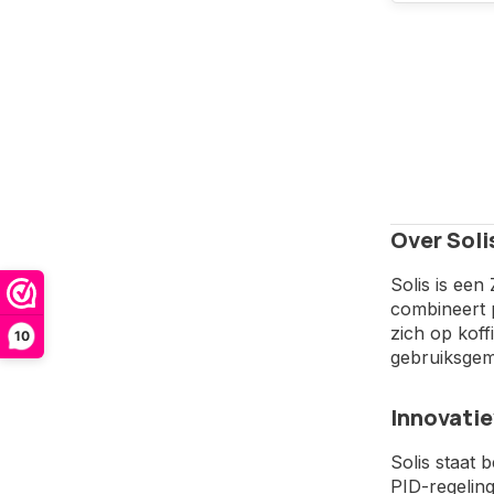
Over Soli
Solis is ee
combineert p
zich op koff
10
gebruiksgem
Innovatie
Solis staat 
PID-regeling