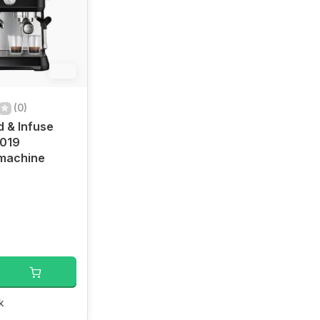
6%
(0)
d & Infuse
1019
machine
k