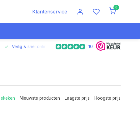
0
Klantenservice
10
Veilig & snel online betalen
Voor 17.00 uur besteld, morgen
bekeken
Nieuwste producten
Laagste prijs
Hoogste prijs