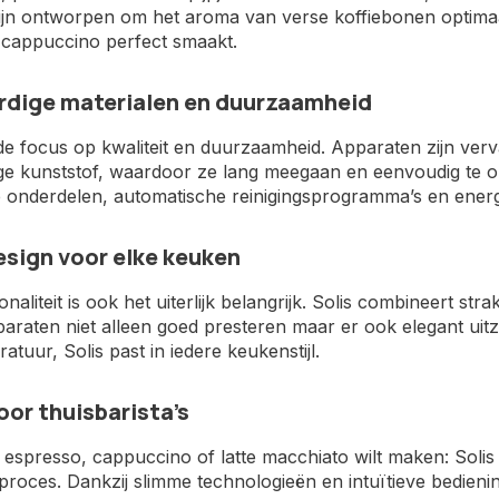
ijn ontworpen om het aroma van verse koffiebonen optimaal
 cappuccino perfect smaakt.
dige materialen en duurzaamheid
gt de focus op kwaliteit en duurzaamheid. Apparaten zijn ve
e kunststof, waardoor ze lang meegaan en eenvoudig te o
 onderdelen, automatische reinigingsprogramma’s en energ
design voor elke keuken
onaliteit is ook het uiterlijk belangrijk. Solis combineert s
paraten niet alleen goed presteren maar er ook elegant ui
tuur, Solis past in iedere keukenstijl.
oor thuisbarista’s
 espresso, cappuccino of latte macchiato wilt maken: Solis b
proces. Dankzij slimme technologieën en intuïtieve bedieni