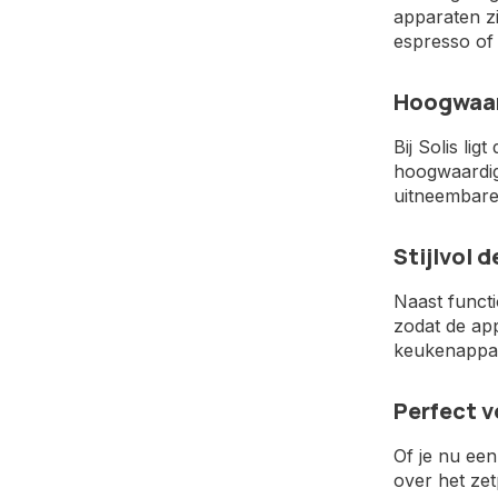
apparaten z
espresso of
Hoogwaar
Bij Solis li
hoogwaardig
uitneembare
Stijlvol 
Naast functi
zodat de ap
keukenappara
Perfect v
Of je nu een
over het zet