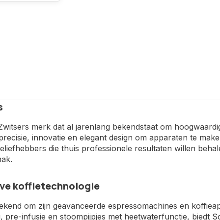
s
n Zwitsers merk dat al jarenlang bekendstaat om hoogwaard
recisie, innovatie en elegant design om apparaten te maken di
ieliefhebbers die thuis professionele resultaten willen beh
ak.
ve koffietechnologie
bekend om zijn geavanceerde espressomachines en koffieapp
, pre-infusie en stoompijpjes met heetwaterfunctie, biedt Sol