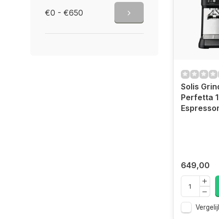
€0 - €650
Solis Grin
Perfetta 
Espresso
649,00
Vergelij