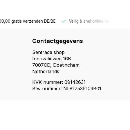
E
Veilig & snel online betalen
Voor 17.00 uur besteld, mor
Contactgegevens
Sentrade shop
Innovatieweg 16B
7007CD, Doetinchem
Netherlands
KVK nummer: 09142631
Btw nummer: NL817536103B01