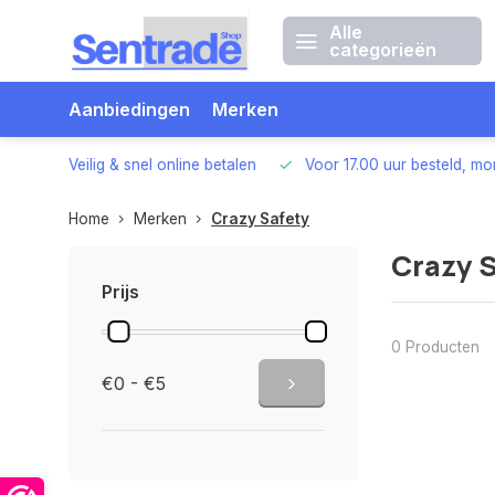
Alle
categorieën
Aanbiedingen
Merken
 betalen
Voor 17.00 uur besteld, morgen in huis
Vanaf €75
Home
Merken
Crazy Safety
Crazy 
Prijs
0 Producten
€0 - €5