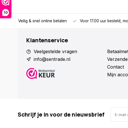
10
e betalen
Voor 17.00 uur besteld, morgen in huis
Vanaf €75
Klantenservice
Veelgestelde vragen
Betaalme
info@sentrade.nl
Verzende
Contact
Mijn acco
Schrijf je in voor de nieuwsbrief