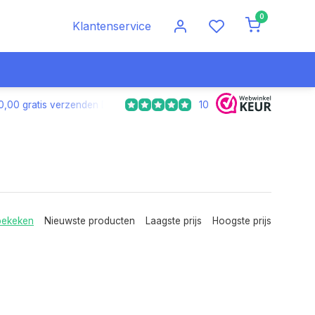
0
Klantenservice
10
E
Veilig & snel online betalen
Voor 17.00 uur besteld, morge
bekeken
Nieuwste producten
Laagste prijs
Hoogste prijs