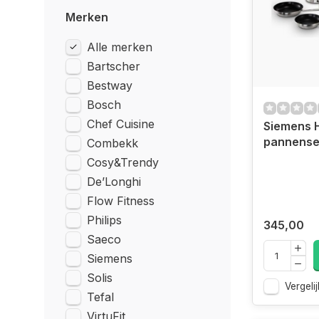
Merken
Alle merken
Bartscher
Bestway
Bosch
Chef Cuisine
Siemens
pannense
Combekk
Cosy&Trendy
De’Longhi
Flow Fitness
Philips
345,00
Saeco
Siemens
Solis
Vergelij
Tefal
VirtuFit