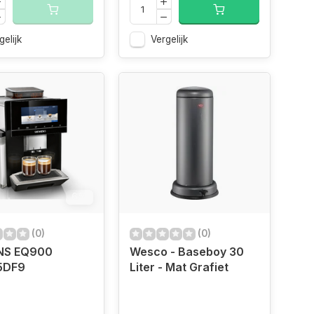
gelijk
Vergelijk
6%
(0)
(0)
NS EQ900
Wesco - Baseboy 30
5DF9
Liter - Mat Grafiet