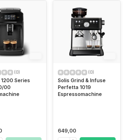
6%
6%
(0)
(0)
s 1200 Series
Solis Grind & Infuse
0/00
Perfetta 1019
emachine
Espressomachine
0
649,00