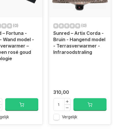
(0)
(0)
 – Fortuna -
Sunred – Artix Corda -
- Wand model -
Bruin - Hangend model
sverwarmer –
- Terrasverwarmer -
een rosé goud
Infraroodstraling
logie
310,00
gelijk
Vergelijk