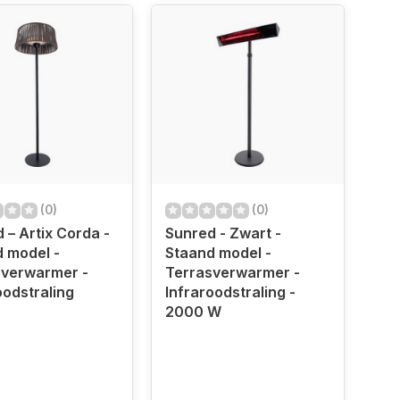
(0)
(0)
 – Artix Corda -
Sunred - Zwart -
 model -
Staand model -
sverwarmer -
Terrasverwarmer -
oodstraling
Infraroodstraling -
2000 W