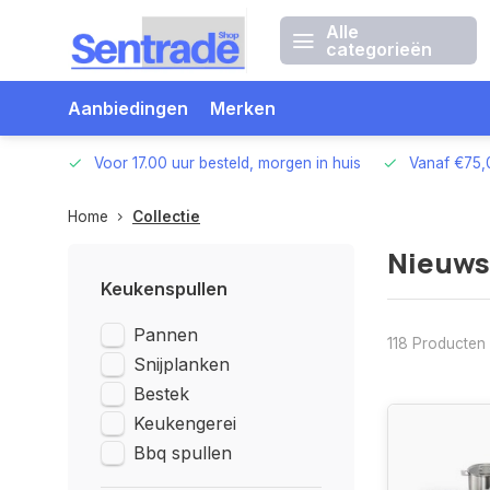
Alle
categorieën
Aanbiedingen
Merken
betalen
Voor 17.00 uur besteld, morgen in huis
Vanaf €75,
Home
Collectie
Nieuws
Keukenspullen
Pannen
118 Producten
Snijplanken
Bestek
Keukengerei
Bbq spullen