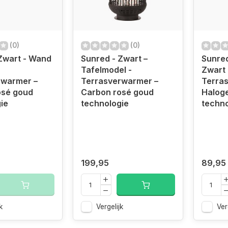
(0)
(0)
Zwart - Wand
Sunred - Zwart –
Sunred
Tafelmodel -
Zwart 
rwarmer –
Terrasverwarmer –
Terra
osé goud
Carbon rosé goud
Halog
ie
technologie
techno
199,95
89,95
k
Vergelijk
Ver