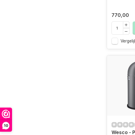
770,00
Vergelij
10
Wesco - 