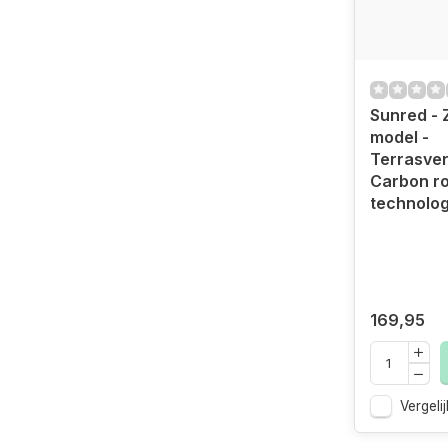
Sunred - 
model -
Terrasve
Carbon r
technolog
169,95
Vergelij