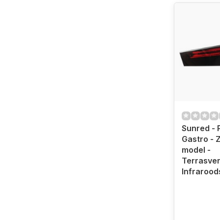
Sunred - 
Gastro - 
model -
Terrasve
Infrarood