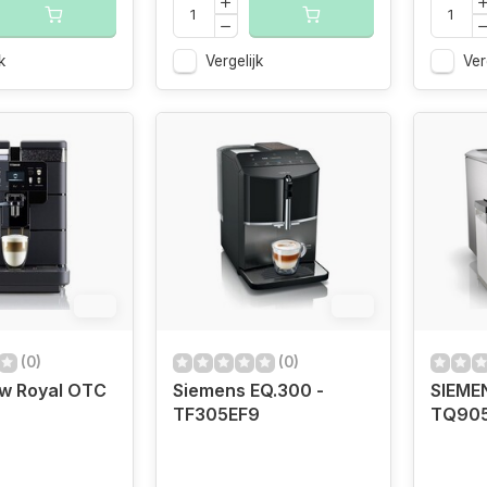
k
Vergelijk
Ver
6%
6%
(0)
(0)
w Royal OTC
Siemens EQ.300 -
SIEME
TF305EF9
TQ90