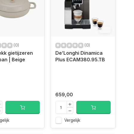
6%
(0)
(0)
k gietijzeren
De’Longhi Dinamica
an | Beige
Plus ECAM380.95.TB
659,00
gelijk
Vergelijk