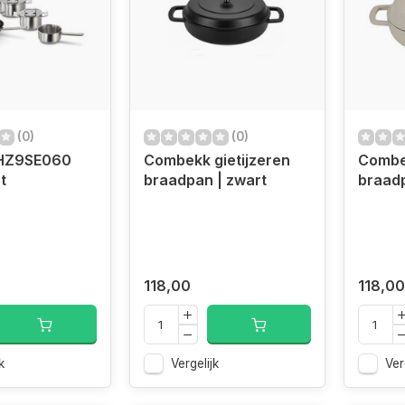
(0)
(0)
 HZ9SE060
Combekk gietijzeren
Combek
t
braadpan | zwart
braadp
118,00
118,00
k
Vergelijk
Ver