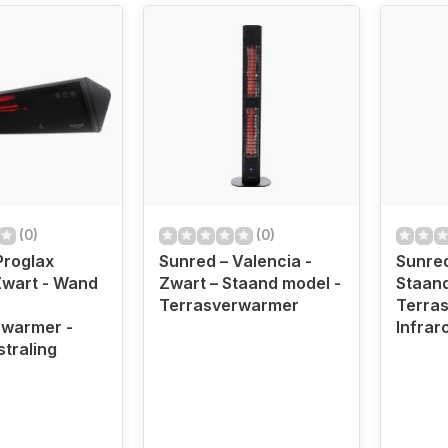
(0)
(0)
Proglax
Sunred – Valencia -
Sunred
Zwart - Wand
Zwart – Staand model -
Staand
Terrasverwarmer
Terra
rwarmer -
Infrar
straling